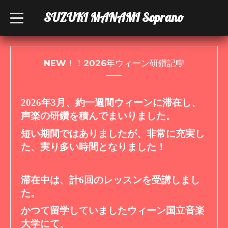
SUZUKI MANAMI Soprano
t
o
g
g
l
e
n
NEW！！2026年ウィーン研鑽記🎼
a
v
i
g
a
2026年3月、約一週間ウィーンに滞在し、
t
声楽の研鑽を積んでまいりました。
i
o
n
短い期間ではありましたが、非常に充実し
た、実り多い時間となりました！
滞在中は、計6回のレッスンを受講しまし
た。
かつて留学していましたウィーン国立音楽
大学にて、