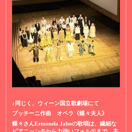
♪同じく、ウィーン国立歌劇場にて
プッチーニ作曲 オペラ《蝶々夫人》
蝶々さんErmonela Jahoの歌唱は、繊細な
ピアニッシモから力強いフォルテまで、主