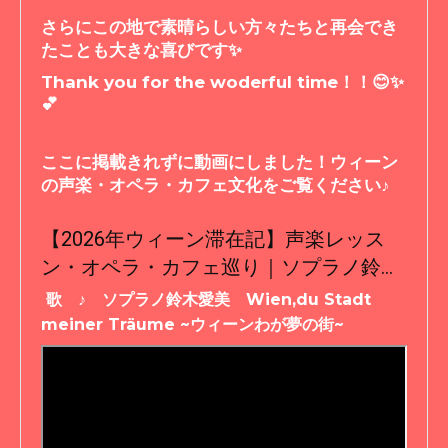
さらにこの地で素晴らしい方々たちと再会でき
たことも大きな喜びです✨
Thank you for the woderful time！！😊✨
💕
ここに掲載きれずに動画にしました！ウィーン
の声楽・オペラ・カフェ文化をご覧ください♪
【2026年ウィーン滞在記】声楽レッス
ン・オペラ・カフェ巡り｜ソプラノ鈴木
愛美
歌 ♪ ソプラノ鈴木愛美 Wien,du Stadt
meiner Träume ~ウィーンわが夢の街~