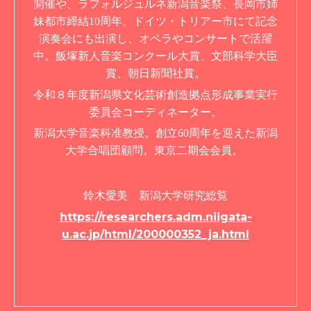
開催や、ラフォルジュルネ新潟音楽祭、長岡市姉
妹都市締結10周年、ドイツ・トリアー市にて記念
演奏会にも出演し、オペラやコンサートで活躍
中。飯塚新人音楽コンクール大賞、文部科学大臣
賞、朝日新聞社賞。
令和８年度新潟県文化芸術創造拠点形成事業実行
委員会コーディネーター。
新潟大学音楽科准教授。創立60周年を迎えた新潟
大学合唱団顧問。東京二期会会員。
鈴木愛美 新潟大学研究総覧
https://researchers.adm.niigata-
u.ac.jp/html/200000352_ja.html