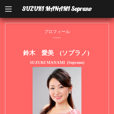
SUZUKI MANAMI Soprano
t
o
g
g
l
e
n
プロフィール
a
v
i
g
a
鈴木 愛美
(ソプラノ)
t
i
o
SUZUKI MANAMI (Soprano)
n