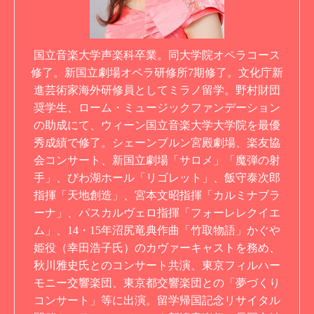
国立音楽大学声楽科卒業。同大学院オペラコース
修了。新国立劇場オペラ研修所7期修了。文化庁新
進芸術家海外研修員としてミラノ留学。野村財団
奨学生、ローム・ミュージックファンデーション
の助成にて、ウィーン国立音楽大学大学院を最優
秀成績で修了。シェーンブルン宮殿劇場、楽友協
会コンサート、新国立劇場「サロメ」「魔弾の射
手」、びわ湖ホール「リゴレット」、飯守泰次郎
指揮「天地創造」、宮本文昭指揮「カルミナブラ
ーナ」、パスカルヴェロ指揮「フォーレレクイエ
ム」、14・15年沼尻竜典作曲「竹取物語」かぐや
姫役（幸田浩子氏）のカヴァーキャストを務め、
秋川雅史氏とのコンサート共演、東京フィルハー
モニー交響楽団、東京都交響楽団との「夢づくり
コンサート」等に出演。留学帰国記念リサイタル